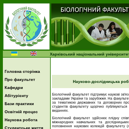
Харківський національний університет
Головна сторінка
Про факультет
Науково-дослідницька робо
Кафедри
Біологічний факультет підтримує наукові зв'
Абітурієнту
закладами України та зарубіжжя. На факультет
за тематикою державних та договорних прое
Бази практики
студентів факультету щорічно публікуютьс
виданнях.
Освітній процес
Біологічний факультет здійснює плідну спів
Наукова робота
міжнародних навчальних та дослідницьких
поповнення наукових колекцій факультету (л
Студентське життя