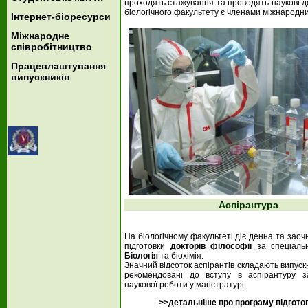
проходять стажування та проводять наукові д
біологічного факультету є членами міжнародн
Інтернет-біоресурси
Міжнародне
співробітництво
Працевлаштування
випускників
Аспірантура
На біологічному факультеті діє денна та заоч
підготовки
докторів філософії
за спеціал
Біологія
та біохімія.
Значний відсоток аспірантів складають випуск
рекомендовані до вступу в аспірантуру з
наукової роботи у магістратурі.
>>детальніше про програму підгото