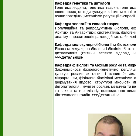
Кафедра генетики та цитології
Генетика людини; генетика тварин; генетика
шовкопряда, методи культури клітин; механізм
ознак поведінки; механізми регуляції експресії г
Кафедра зоології та екології тварин
Популяційна та репродуктивна біологія, еколо
Арктики та Антарктики; систематика, філогені
аналізу, паразитологія ракоподібних та біолог
Кафедра молекулярної біології та біотехноло
Вікова молекулярна біологія і біохімія, біоте
цитоекологія (клітинні аспекти відповіді
>>>Детальніше
Кафедра фізіології та біохімії рослин та мікр
Закономірності фізіолого-генетичної регуляц
культурі рослинних клітин і тканин
in vitr
мікрорганізм, фізіолого-біохімічні механізми
формування видової структури мікобіоти ліс
фітопатологія, імунітет рослин, медична та ве
та захист матеріалів від пошкодження ними,
біотехнологія грибів.
>>>Детальніше