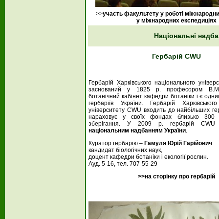
>>
участь факультету у роботі міжнародни
у міжнародних експедиціях
Національні надба
Гербарій CWU
Гербарій Харківського національного уніве
заснований у 1825 р. професором В.М.
ботанічний кабінет кафедри ботаніки і є одн
гербаріїв України.
Гербарій Харківського
університету CWU входить до найбільших герб
нараховує у своїх фондах близько 300 
зберігання. У 2009 р. гербарій CWU
національним надбанням України
.
Куратор гербарію –
Гамуля Юрій Гарійович
кандидат біологічних наук,
доцент кафедри ботаніки і екології рослин.
Ауд. 5-16, тел. 707-55-29
>>на сторінку про гербарій