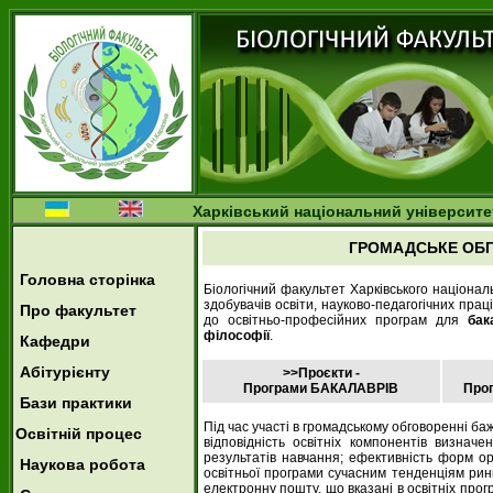
Харківський національний університет
ГРОМАДСЬКЕ ОБГ
Головна сторінка
Біологічний факультет Харківського націонал
здобувачів освіти, науково-педагогічних прац
Про факультет
до освітньо-професійних програм для
бака
філософії
.
Кафедри
Абітурієнту
>>Проєкти -
Програми БАКАЛАВРІВ
Про
Бази практики
Під час участі в громадському обговоренні баж
Освітній процес
відповідність освітніх компонентів визна
результатів навчання; ефективність форм орг
Наукова робота
освітньої програми сучасним тенденціям рин
електронну пошту, що вказані в освітніх прог