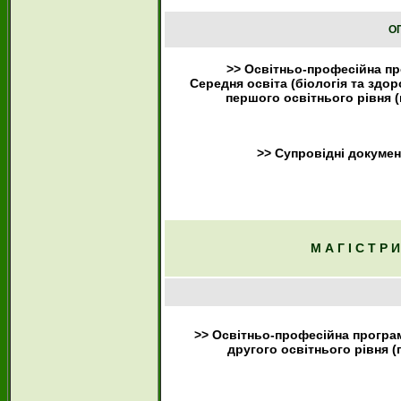
ОП
>> Освітньо-професійна п
Середня освіта (біологія та здо
першого освітнього рівня (
>> Супровідні докуме
М А Г І С Т Р 
>> Освітньо-професійна програ
другого освітнього рівня (