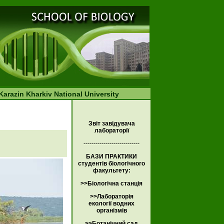
Karazin Kharkiv National University
Звіт завідувача
лабораторії
----------------------------
БАЗИ ПРАКТИКИ
студентів біологічного
факультету:
>>Біологічна станція
>>Лабораторія
екології водних
організмів
>>Ботанічний сад