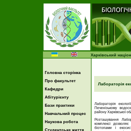
Харківський націон
Головна сторінка
Про факультет
...
Лабораторія еко
Кафедри
Абітурієнту
Лабораторія екологі
Бази практики
Печенізькому водос
району Харківської об
Навчальний процес
Розташування Лабор
Наукова робота
комплексі дозволяє
біотопами і екосис
Студентське життя