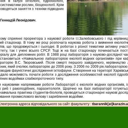
я в галузі іхтіології, гідробіології,
і систематики рослин, біоценології. Крім
роводяться заняття з техніки підводних
 Геннадій Леонідович
.
ому сприянні проректора з наукової роботи І.І.Залюбовського і під керівниц
ний стаціонар. В тому же році розпочата наукова робота з вивчення екологі
пів, що продовжується і сьогодні. В роботах з різної тематики активну учас
итету, так і учені всього СРСР. Тоді ж на базі стаціонару починається пост
теріалу для дипломних робіт. В 1988 році лабораторія з науково-дослідної ч
 становиться «Навчальною лабораторією екології водних організмів» при кафе
раторію В.С. Творовський. Після смерті першого завідуючого, керівництво
сник, який очолює лабораторію до 2006 року. З 2006 по 2009 рік лабораторією 
оводив фауністичні дослідження іхтіофауни. Створення на території Харківськ
ало можливість почати роботи з дослідження особливостей екології гідробі
пних водоймах слабкопроточного типу.
науковими напрямками роботи Лабораторії є екологія водних організмів, іхт
 риб і ракоподібних, паразитологія. Щорічно на базі лабораторії готують
навчальна практика студентів-біологів, проводяться стаціонарні наукові дос
ювання промислового вилову і зариблення водойми.
Електронна адреса відповідального за сайт факультету :
tbarannik[at]karazin.