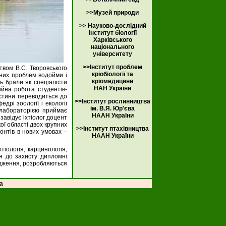
>>Музей природи
>> Науково-дослідний
інститут біології
Харківського
національного
університету
>>Інститут проблем
твом В.С. Творовського
кріобіології та
чних проблем водойми і
кріомедицини
ть брали як спеціалісти
НАН України
ійна робота студентів-
астини переводиться до
>>Інститут рослинництва
дрі зоології і екології
ім. В.Я. Юр'єва
 лабораторією приймає
НААН України
завідує іхтіолог доцент
ої області двох крупних
>>Інститут птахівництва
онтів в нових умовах –
НААН України
іологія, карцинологія,
ся до захисту дипломні
лідження, розробляються
ua