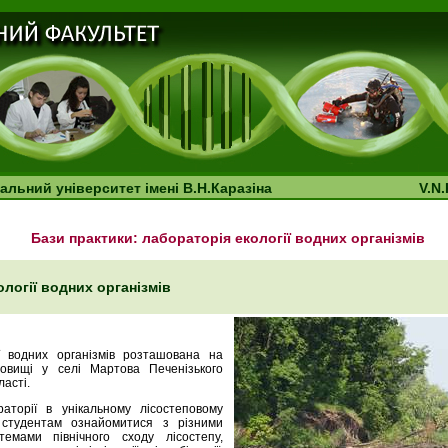
альний університет імені В.Н.Каразіна
V.N.
Бази практики: лабораторія екології водних організмів
логії водних організмів
ї водних організмів розташована на
ховищі у селі Мартова Печенізького
ласті.
аторії в унікальному лісостеповому
 студентам ознайомитися з різними
темами північного сходу лісостепу,