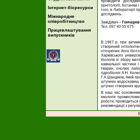
проводити дослідженн
орнітології, ботаніки 
Інтернет-біоресурси
того, в Лабораторії п
досліджень.
Міжнародне
співробітництво
Завідувач –
Гончаров
Тел. 097 40 55 675
Працевлаштування
випускників
В 1967 р. при активн
створений іхтіологіч
оточуючих його біото
Харківського універс
біологів зі збору ма
навчальної частини і
тварин, очолює лабо
гідробіолог А.Н. Коле
Г.А.Шандіков, який пр
штучних водосховищ д
штучно створених кру
В наш час основними 
екологія промислових
роботи, проводиться 
рекомендації з регул